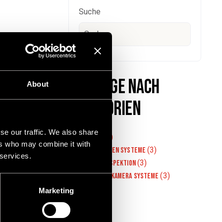
Suche
Beiträge nach
About
Kategorien
se our traffic. We also share
(12)
All
ers who may combine it with
(3)
Fahrwagen systeme
 services.
(3)
Kanalinspektion
(3)
Schiebekamera systeme
(1)
KI
Marketing