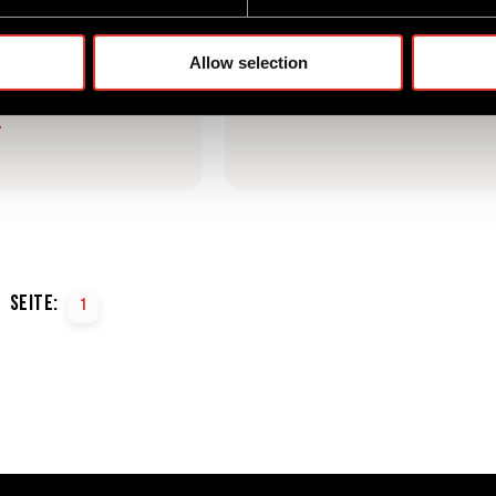
VION QUICK-CHANGE
ROVION SAT II EROBERT DEN MAR
 KANALINSPEKTION
BENELUX
Allow selection
T
Lies mehr
Seite:
1