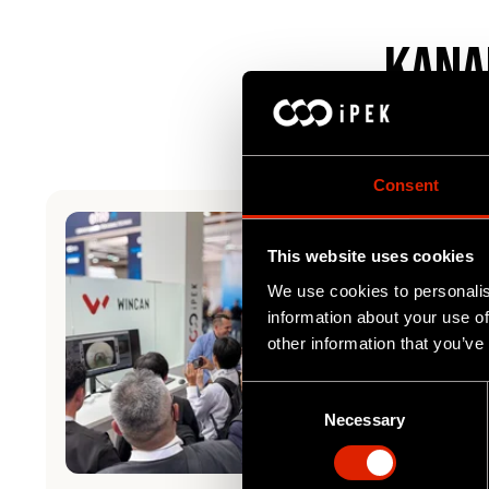
Kana
Consent
This website uses cookies
We use cookies to personalis
information about your use of
other information that you’ve
C
Necessary
o
n
s