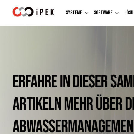
Systeme
Software
Lösu
Show s
Show sub
Erfahre in dieser Sa
Artikeln mehr über d
Abwassermanagement