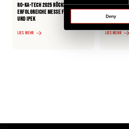
e
RO-KA-TECH 2025 Rückschau: Eine
WIE DAS RO
n
erfolgreiche Messe für WinCan
DESIGN DIE
Deny
t
und iPEK
VEREINFACH
S
e
Lies mehr
Lies mehr
l
e
c
t
i
o
n